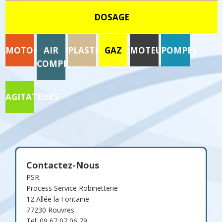
DOSAGE
MOTORISATION
AIR
PLASTIQUE
GAZ
MOTEURS
POMPES
COMPRIME
AGITATEURS
Contactez-Nous
PSR.
Process Service Robinetterie
12 Allée la Fontaine
77230 Rouvres
Tel: 09 67 07 06 79