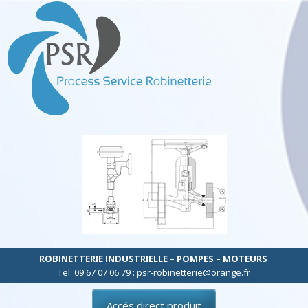
ROBINETTERIE INDUSTRIELLE – POMPES – MOTEURS
Tel: 09 67 07 06 79 : psr-robinetterie@orange.fr
Accés direct produit