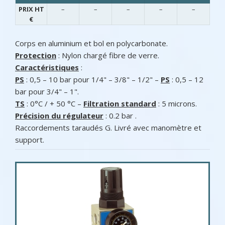
PRIX HT
–
–
–
–
–
€
Corps en aluminium et bol en polycarbonate.
Protection
: Nylon chargé fibre de verre.
Caractéristiques
:
PS
: 0,5 – 10 bar pour 1/4" – 3/8" – 1/2" –
PS
: 0,5 – 12
bar pour 3/4" – 1".
TS
: 0°C / + 50 °C –
Filtration standard
: 5 microns.
Précision du régulateur
: 0.2 bar .
Raccordements taraudés G. Livré avec manomètre et
support.