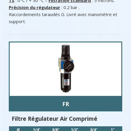
TS
: 0°C / + 50 °C –
Filtration standard
: 5 microns.
Précision du régulateur
: 0.2 bar .
Raccordements taraudés G. Livré avec manomètre et
support.
FR
Filtre Régulateur Air Comprimé
Ø
1/4"
3/8"
1/2"
3/4"
1"