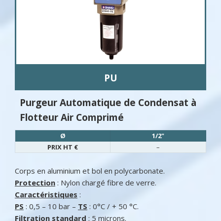
PU
Purgeur Automatique de Condensat à
Flotteur Air Comprimé
Ø
1/2"
PRIX HT €
–
Corps en aluminium et bol en polycarbonate.
Protection
: Nylon chargé fibre de verre.
Caractéristiques
:
PS
: 0,5 – 10 bar –
TS
: 0°C / + 50 °C.
Filtration standard
: 5 microns.