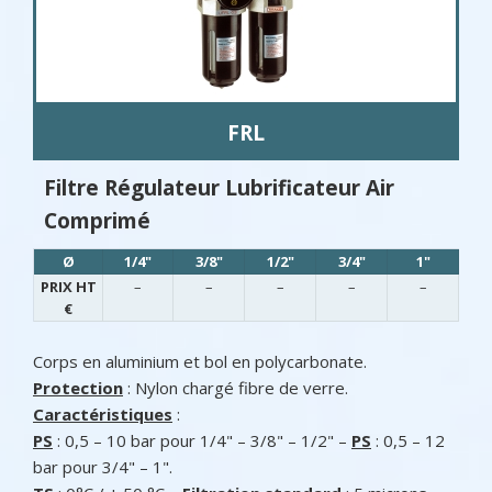
FRL
Filtre Régulateur Lubrificateur Air
Comprimé
Ø
1/4"
3/8"
1/2"
3/4"
1"
PRIX HT
–
–
–
–
–
€
Corps en aluminium et bol en polycarbonate.
Protection
: Nylon chargé fibre de verre.
Caractéristiques
:
PS
: 0,5 – 10 bar pour 1/4" – 3/8" – 1/2" –
PS
: 0,5 – 12
bar pour 3/4" – 1".