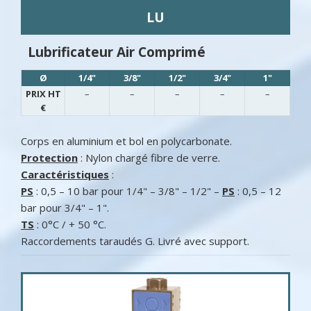
LU
Lubrificateur Air Comprimé
Ø
1/4"
3/8"
1/2"
3/4"
1"
PRIX HT
–
–
–
–
–
€
Corps en aluminium et bol en polycarbonate.
Protection
: Nylon chargé fibre de verre.
Caractéristiques
:
PS
: 0,5 – 10 bar pour 1/4" – 3/8" – 1/2" –
PS
: 0,5 – 12
bar pour 3/4" – 1".
TS
: 0°C / + 50 °C.
Raccordements taraudés G. Livré avec support.