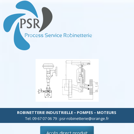
ROBINETTERIE INDUSTRIELLE – POMPES – MOTEURS
Tel: 09 67 07 06 79 : psr-robinetterie@orange.fr
Accés direct produit