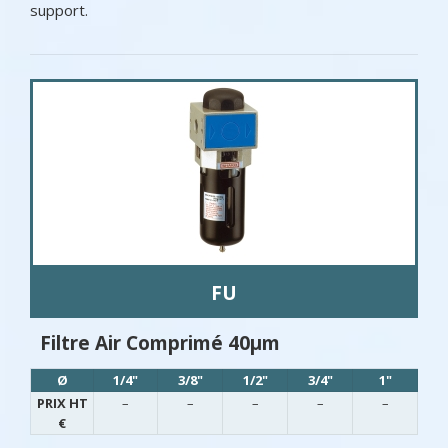
support.
FU
Filtre Air Comprimé 40µm
Ø
1/4"
3/8"
1/2"
3/4"
1"
PRIX HT
–
–
–
–
–
€