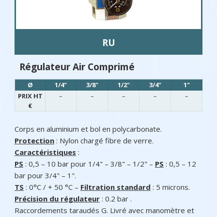
RU
Régulateur Air Comprimé
Ø
1/4"
3/8"
1/2"
3/4"
1"
PRIX HT
–
–
–
–
–
€
Corps en aluminium et bol en polycarbonate.
Protection
: Nylon chargé fibre de verre.
Caractéristiques
:
PS
: 0,5 – 10 bar pour 1/4" – 3/8" – 1/2" –
PS
: 0,5 – 12
bar pour 3/4" – 1".
TS
: 0°C / + 50 °C –
Filtration standard
: 5 microns.
Précision du régulateur
: 0.2 bar .
Raccordements taraudés G. Livré avec manomètre et