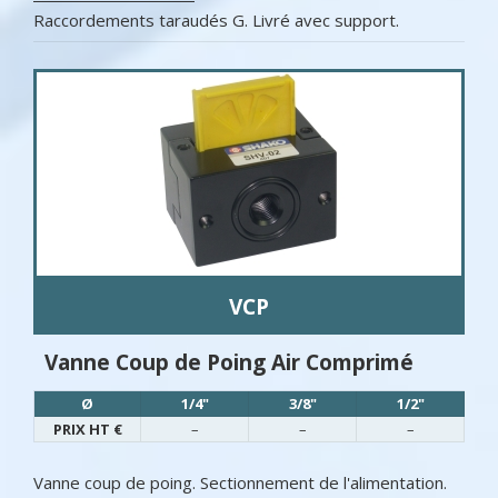
Raccordements taraudés G. Livré avec support.
VCP
Vanne Coup de Poing Air Comprimé
Ø
1/4"
3/8"
1/2"
PRIX HT €
–
–
–
Vanne coup de poing. Sectionnement de l'alimentation.