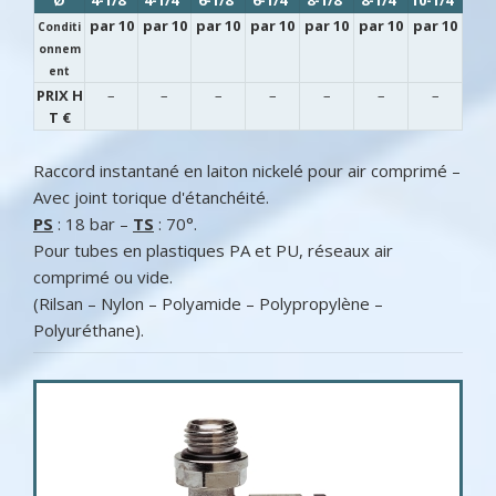
Ø
4-1/8"
4-1/4"
6-1/8"
6-1/4"
8-1/8"
8-1/4"
10-1/4"
par 10
par 10
par 10
par 10
par 10
par 10
par 10
Conditi
onnem
ent
PRIX H
–
–
–
–
–
–
–
T €
Raccord instantané en laiton nickelé pour air comprimé –
Avec joint torique d'étanchéité.
PS
: 18 bar –
TS
: 70°.
Pour tubes en plastiques PA et PU, réseaux air
comprimé ou vide.
(Rilsan – Nylon – Polyamide – Polypropylène –
Polyuréthane).