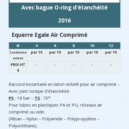
Avec bague O-ring d'étanchéité
2016
Equerre Egale Air Comprimé
Ø
4
6
8
10
12
par 10
par 10
par 10
par 10
par 10
Conditionn
ement
PRIX HT
–
–
–
–
–
€
Raccord instantané en laiton nickelé pour air comprimé –
Avec joint torique d'étanchéité.
PS
: 18 bar –
TS
: 70°.
Pour tubes en plastiques PA et PU, réseaux air
comprimé ou vide.
(Rilsan – Nylon – Polyamide – Polypropylène –
Polyuréthane).