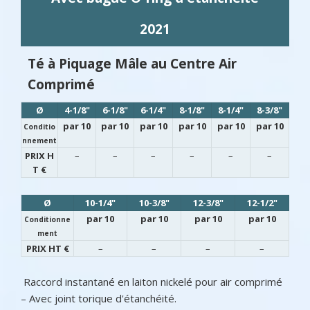
2021
Té à Piquage Mâle au Centre Air
Comprimé
Ø
4-1/8"
6-1/8"
6-1/4"
8-1/8"
8-1/4"
8-3/8"
par 10
par 10
par 10
par 10
par 10
par 10
Conditio
nnement
PRIX H
–
–
–
–
–
–
T €
Ø
10-1/4"
10-3/8"
12-3/8"
12-1/2"
par 10
par 10
par 10
par 10
Conditionne
ment
PRIX HT €
–
–
–
–
Raccord instantané en laiton nickelé pour air comprimé
– Avec joint torique d'étanchéité.