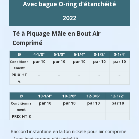
Avec bague O-ring d'étanchéité
2022
Té à Piquage Mâle en Bout Air
Comprimé
Ø
4-1/8"
6-1/8"
6-1/4"
8-1/8"
8-1/4"
par 10
par 10
par 10
par 10
par 10
Conditionn
ement
PRIX HT
–
–
–
–
–
€
Ø
10-1/4"
10-3/8"
12-3/8"
12-1/2"
par 10
par 10
par 10
par 10
Conditionne
ment
PRIX HT €
–
–
–
–
Raccord instantané en laiton nickelé pour air comprimé
– Avec joint torique d'étanchéité.