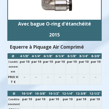
Avec bague O-ring d'étanchéité
2015
Equerre à Piquage Air Comprimé
Ø
4-1/8"
4-1/4"
6-1/8"
6-1/4"
8-1/8"
8-1/4"
8-3/8"
par 10
par 10
par 10
par 10
par 10
par 10
par 10
Conditi
onnem
ent
PRIX H
–
–
–
–
–
–
–
T €
Ø
10-1/4"
10-3/8"
10-1/2"
12-1/4"
12-3/8"
12-1/2"
par 10
par 10
par 10
par 10
par 10
par 10
Conditio
nnement