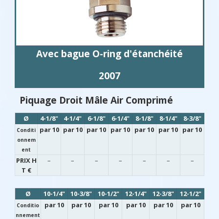
Avec bague O-ring d'étanchéité
2007
Piquage Droit Mâle Air Comprimé
Ø
4-1/8"
4-1/4"
6-1/8"
6-1/4"
8-1/8"
8-1/4"
8-3/8"
par 10
par 10
par 10
par 10
par 10
par 10
par 10
Conditi
onnem
ent
PRIX H
–
–
–
–
–
–
–
T €
Ø
10-1/4"
10-3/8"
10-1/2"
12-1/4"
12-3/8"
12-1/2"
par 10
par 10
par 10
par 10
par 10
par 10
Conditio
nnement