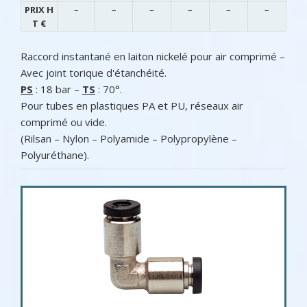
PRIX H
–
–
–
–
–
–
T €
Raccord instantané en laiton nickelé pour air comprimé –
Avec joint torique d'étanchéité.
PS
: 18 bar –
TS
: 70°.
Pour tubes en plastiques PA et PU, réseaux air
comprimé ou vide.
(Rilsan – Nylon – Polyamide – Polypropylène –
Polyuréthane).