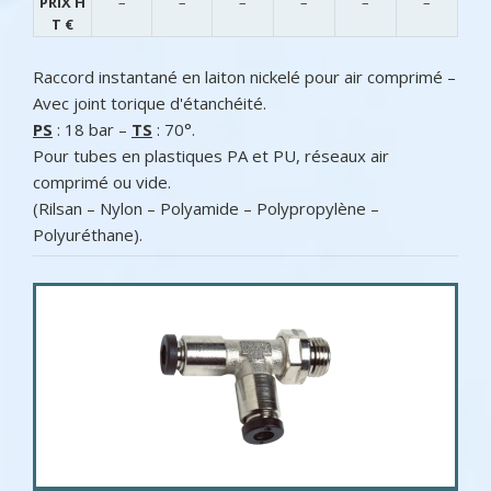
PRIX H
–
–
–
–
–
–
T €
Raccord instantané en laiton nickelé pour air comprimé –
Avec joint torique d'étanchéité.
PS
: 18 bar –
TS
: 70°.
Pour tubes en plastiques PA et PU, réseaux air
comprimé ou vide.
(Rilsan – Nylon – Polyamide – Polypropylène –
Polyuréthane).