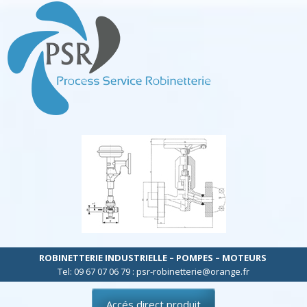
ROBINETTERIE INDUSTRIELLE – POMPES – MOTEURS
Tel: 09 67 07 06 79 : psr-robinetterie@orange.fr
Accés direct produit