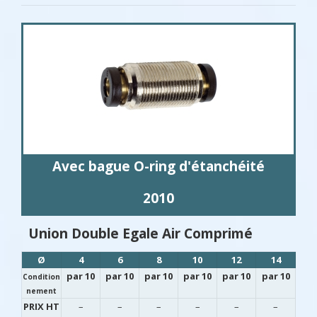
Avec bague O-ring d'étanchéité
2010
Union Double Egale Air Comprimé
Ø
4
6
8
10
12
14
par 10
par 10
par 10
par 10
par 10
par 10
Condition
nement
PRIX HT
–
–
–
–
–
–