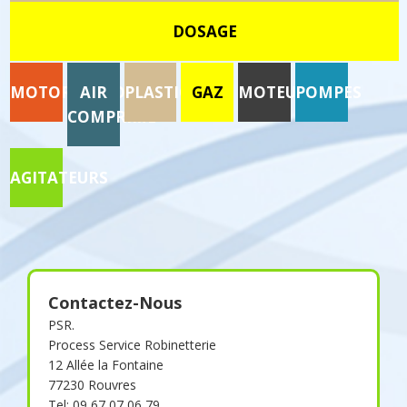
DOSAGE
MOTORISATION
AIR
PLASTIQUE
GAZ
MOTEURS
POMPES
COMPRIME
AGITATEURS
Contactez-Nous
PSR.
Process Service Robinetterie
12 Allée la Fontaine
77230 Rouvres
Tel: 09 67 07 06 79