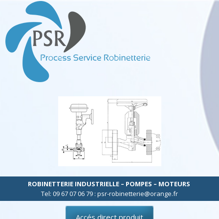
ROBINETTERIE INDUSTRIELLE – POMPES – MOTEURS
Tel: 09 67 07 06 79 : psr-robinetterie@orange.fr
Accés direct produit