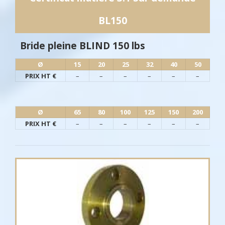
BL150
Bride pleine BLIND 150 lbs
Ø​
15
20
25
32
40
50
PRIX HT €
–
–
–
–
–
–
Ø​
65
80
100
125
150
200
PRIX HT €
–
–
–
–
–
–