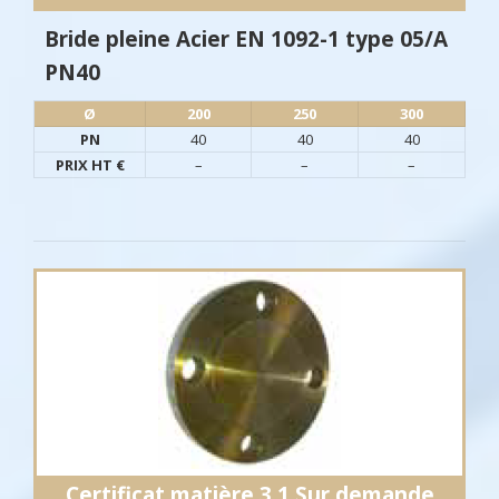
Bride pleine Acier EN 1092-1 type 05/A
PN40
Ø​
200
250
300
PN
40
40
40
PRIX HT €
–
–
–
Certificat matière 3.1 Sur demande