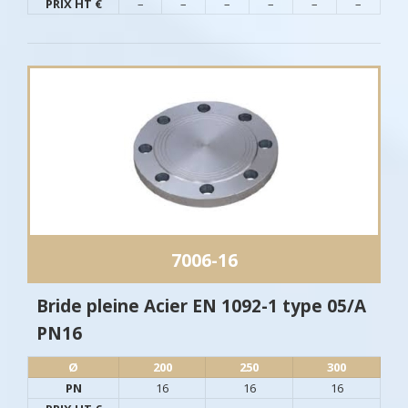
PRIX HT €
–
–
–
–
–
–
7006-16
Bride pleine Acier EN 1092-1 type 05/A
PN16
Ø​
200
250
300
PN
16
16
16