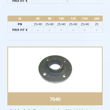
PRIX HT €
–
Ø​
65
80
100
125
150
200
PN
25/40
25/40
25/40
25/40
25/40
25
PRIX HT €
–
–
–
–
–
–
7040