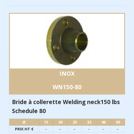
INOX
WN150-80
Bride à collerette Welding neck150 lbs
Schedule 80
Ø​
15
20
25
32
40
50
PRIX HT €
–
–
–
–
–
–