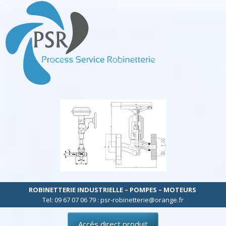
ROBINETTERIE INDUSTRIELLE – POMPES – MOTEURS
Tel: 09 67 07 06 79 : psr-robinetterie@orange.fr
Accés direct produit