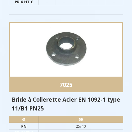
PRIX HT €
–
–
–
–
–
7025
Bride à Collerette Acier EN 1092-1 type
11/B1 PN25
Ø​
50
PN
25/40