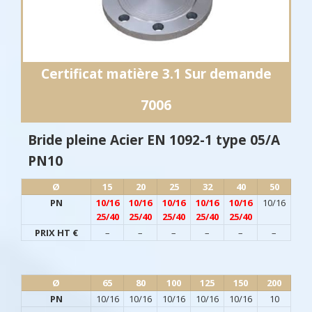
Certificat matière 3.1 Sur demande
7006
Bride pleine Acier EN 1092-1 type 05/A
PN10
Ø​
15
20
25
32
40
50
PN
10/16
10/16
10/16
10/16
10/16
10/16
25/40
25/40
25/40
25/40
25/40
PRIX HT €
–
–
–
–
–
–
Ø​
65
80
100
125
150
200
PN
10/16
10/16
10/16
10/16
10/16
10