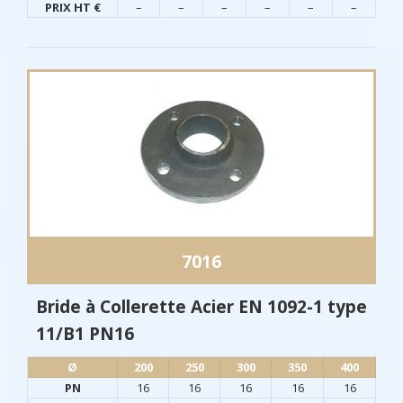
PRIX HT €
–
–
–
–
–
–
7016
Bride à Collerette Acier EN 1092-1 type
11/B1 PN16
Ø​
200
250
300
350
400
PN
16
16
16
16
16