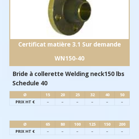
Certificat matière 3.1 Sur demande
WN150-40
Bride à collerette Welding neck150 lbs
Schedule 40
Ø​
15
20
25
32
40
50
PRIX HT €
–
–
–
–
–
–
Ø​
65
80
100
125
150
200
PRIX HT €
–
–
–
–
–
–