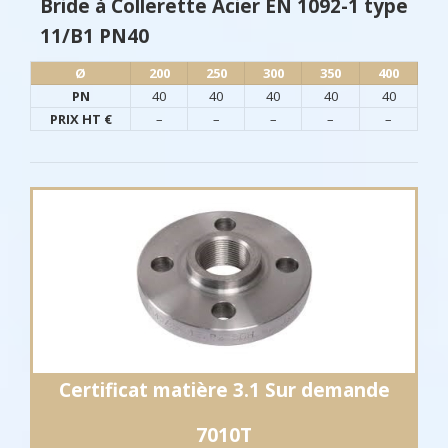
Bride à Collerette Acier EN 1092-1 type
11/B1 PN40
Ø​
200
250
300
350
400
PN
40
40
40
40
40
PRIX HT €
–
–
–
–
–
Certificat matière 3.1 Sur demande
7010T