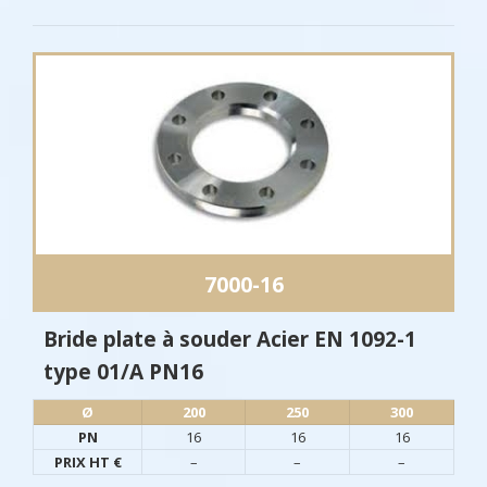
7000-16
Bride plate à souder Acier EN 1092-1
type 01/A PN16
Ø​
200
250
300
PN
16
16
16
PRIX HT €
–
–
–