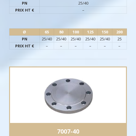
PN
25/40
PRIX HT €
–
Ø​
65
80
100
125
150
200
PN
25/40
25/40
25/40
25/40
25/40
25
PRIX HT €
–
–
–
–
–
–
7007-40