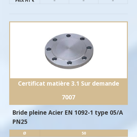
PRIX HT €
–
–
–
Certificat matière 3.1 Sur demande
7007
Bride pleine Acier EN 1092-1 type 05/A
PN25
Ø​
50