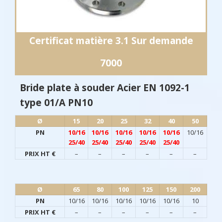
Certificat matière 3.1 Sur demande
7000
Bride plate à souder Acier EN 1092-1
type 01/A PN10
Ø​
15
20
25
32
40
50
PN
10/16
10/16
10/16
10/16
10/16
10/16
25/40
25/40
25/40
25/40
25/40
PRIX HT €
–
–
–
–
–
–
Ø​
65
80
100
125
150
200
PN
10/16
10/16
10/16
10/16
10/16
10
PRIX HT €
–
–
–
–
–
–