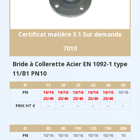
Certificat matière 3.1 Sur demande
7010
Bride à Collerette Acier EN 1092-1 type
11/B1 PN10
Ø​
15
20
25
32
40
50
PN
10/16
10/16
10/16
10/16
10/16
10/16
25/40
25/40
25/40
25/40
25/40
PRIX HT €
–
–
–
–
–
–
Ø​
65
80
100
125
150
200
PN
10/16
10/16
10/16
10/16
10/16
10