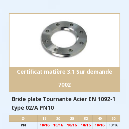
Certificat matière 3.1 Sur demande
7002
Bride plate Tournante Acier EN 1092-1
type 02/A PN10
Ø​
15
20
25
32
40
50
PN
10/16
10/16
10/16
10/16
10/16
10/16