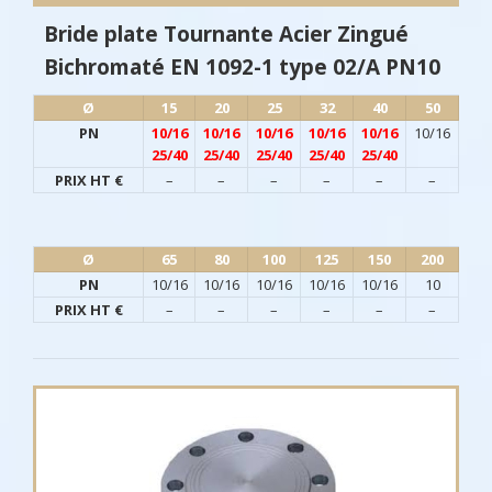
Bride plate Tournante Acier Zingué
Bichromaté EN 1092-1 type 02/A PN10
Ø​
15
20
25
32
40
50
PN
10/16
10/16
10/16
10/16
10/16
10/16
25/40
25/40
25/40
25/40
25/40
PRIX HT €
–
–
–
–
–
–
Ø​
65
80
100
125
150
200
PN
10/16
10/16
10/16
10/16
10/16
10
PRIX HT €
–
–
–
–
–
–