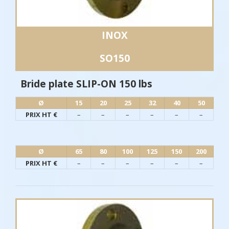
INOX
SO150
Bride plate SLIP-ON 150 lbs
Ø​
15
20
25
32
40
50
PRIX HT €
–
–
–
–
–
–
Ø​
65
80
100
125
150
200
PRIX HT €
–
–
–
–
–
–